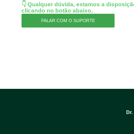
👇 Qualquer dúvida, estamos a disposiçã
clicando no botão abaixo.
FALAR COM O SUPORTE
Dr.